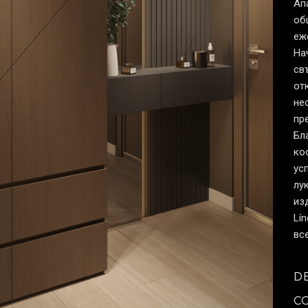
Ап
об
еж
На
св
от
не
пр
Бл
ко
ус
лу
из
Lí
вс
D
C