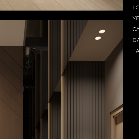
L
Y
C
D
T