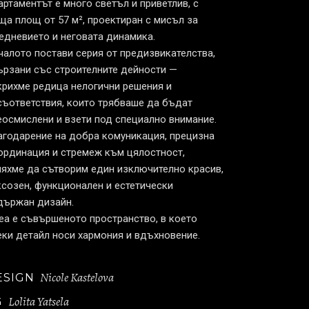
артаментът е много светъл и приветлив, с
ща площ от 57 м², проектиран с мисъл за
едневието и неговата динамика.
чалото постави серия от предизвикателства,
ързани със строителните дейности —
крихме редица нелогични решения и
съответствия, които трябваше да бъдат
еосмислени и взети под специално внимание.
агодарение на добра комуникация, прецизна
ординация и стремеж към цялостност,
пяхме да сътворим един изключително красив,
ксозен, функционален и естетически
държан дизайн.
nea е съвършеното пространство, в което
еки детайл носи хармония и вдъхновение.
Nicole Kastelova
ESIGN
Lolita Yatsela
G