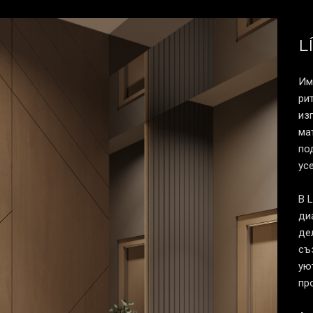
L
Им
ри
из
ма
по
ус
В 
ди
де
съ
ую
пр