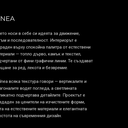
ÍNEA
ето носи в себе си идеята за движение,
тъм и последователност. Интериорът е
граден върху спокойна палитра от естествени
териали — топло дърво, камък и текстил,
дчертани от фини графични линии. Те създават
ещане за ред, лекота и безвремие.
Línea всяка текстура говори — вертикалите и
агоналите водят погледа, а светлината
ликатно подчертава детайлите. Проектът е
здаден за ценители на изчистените форми,
та на естествените материали и елегантната
остота на съвременния дизайн.